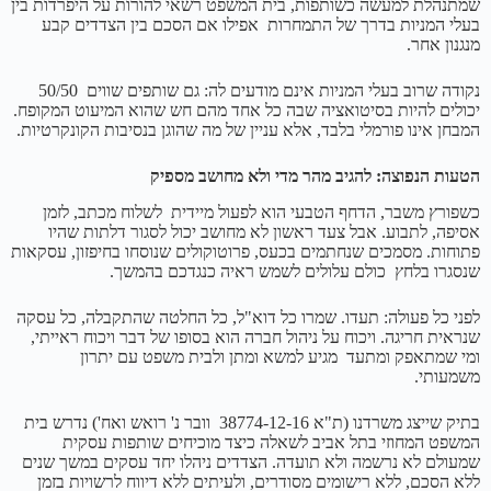
שמתנהלת למעשה כשותפות, בית המשפט רשאי להורות על היפרדות בין
בעלי המניות בדרך של התמחרות אפילו אם הסכם בין הצדדים קבע
מנגנון אחר.
נקודה שרוב בעלי המניות אינם מודעים לה: גם שותפים שווים 50/50
יכולים להיות בסיטואציה שבה כל אחד מהם חש שהוא המיעוט המקופח.
המבחן אינו פורמלי בלבד, אלא עניין של מה שהוגן בנסיבות הקונקרטיות.
הטעות הנפוצה: להגיב מהר מדי ולא מחושב מספיק
כשפורץ משבר, הדחף הטבעי הוא לפעול מיידית לשלוח מכתב, לזמן
אסיפה, לתבוע. אבל צעד ראשון לא מחושב יכול לסגור דלתות שהיו
פתוחות. מסמכים שנחתמים בכעס, פרוטוקולים שנוסחו בחיפזון, עסקאות
שנסגרו בלחץ כולם עלולים לשמש ראיה כנגדכם בהמשך.
לפני כל פעולה: תעדו. שמרו כל דוא"ל, כל החלטה שהתקבלה, כל עסקה
שנראית חריגה. ויכוח על ניהול חברה הוא בסופו של דבר ויכוח ראייתי,
ומי שמתאפק ומתעד מגיע למשא ומתן ולבית משפט עם יתרון
משמעותי.
בתיק שייצג משרדנו (ת"א 38774-12-16 וובר נ' רואש ואח') נדרש בית
המשפט המחוזי בתל אביב לשאלה כיצד מוכיחים שותפות עסקית
שמעולם לא נרשמה ולא תועדה. הצדדים ניהלו יחד עסקים במשך שנים
ללא הסכם, ללא רישומים מסודרים, ולעיתים ללא דיווח לרשויות בזמן