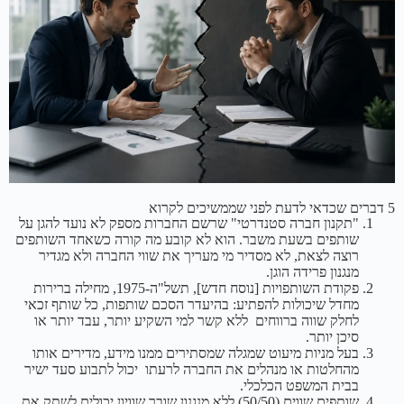
5 דברים שכדאי לדעת לפני שממשיכים לקרוא
"תקנון חברה סטנדרטי" שרשם החברות מספק לא נועד להגן על
שותפים בשעת משבר. הוא לא קובע מה קורה כשאחד השותפים
רוצה לצאת, לא מסדיר מי מעריך את שווי החברה ולא מגדיר
מנגנון פרידה הוגן.
פקודת השותפויות [נוסח חדש], תשל"ה-1975, מחילה ברירות
מחדל שיכולות להפתיע: בהיעדר הסכם שותפות, כל שותף זכאי
לחלק שווה ברווחים ללא קשר למי השקיע יותר, עבד יותר או
סיכן יותר.
בעל מניות מיעוט שמגלה שמסתירים ממנו מידע, מדירים אותו
מהחלטות או מנהלים את החברה לרעתו יכול לתבוע סעד ישיר
בבית המשפט הכלכלי.
שותפים שווים (50/50) ללא מנגנון שובר שוויון יכולים לשתק את