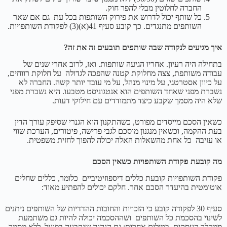
החברה לחלוטין מבלי להפר חוק.
כל שותף יכול לדרוש את פירוק השותפות בכל עת גם אם שאר
השותפים מתנגדים. כך קובע סעיף 41(א)(3) לפקודת השותפויות.
איך מגיעים לנקודה שבה שותפים תובעים זה את זה?
בתחילה היה רעיון. אחריו הגיעה שותפות. ואז, לרוב אחרי שנים של
עבודה משותפת, צצה מחלוקת קטנה שהפכה לגדולה על חלוקת רווחים,
על כיוון אסטרטגי, על מינוי מנהל, על מי עובד יותר קשה. החברה לא
נשברת מפני שאחד השותפים הוא אנטגוניסט מטבעו. היא נשברת מפני
שלא היה מסמך שקבע כיצד מתמודדים עם חילוקי דעות.
כשאין הסכם מייסדים מפורט, כשהתקנון הוא הגנרי שסיפק עורך הדין
בעת ההקמה, וכשאין מנגנון מוסכם לגבי פרישה, פיטורים, הערכת שווי
או עזיבה כל אחת מהשאלות האלה יכולה להפוך לחזית משפטית.
מה קובעת פקודת השותפויות כשאין הסכם
פקודת השותפויות קובעת כללים דיספוזיטיביים כלומר, כללים שחלים
אוטומטית בהיעדר הסכם אחר. חלקם יכולים להפתיע מאוד:
סעיף 30 לפקודה קובע כי הזכויות והחובות ההדדיות של השותפים ניתנים
לשינוי בהסכמת כל השותפים ושההסכמה יכולה להיות גם משתמעת
ממהלך העסקים. במילים אחרות: גם הנהגה שנקבעה בפועל, ללא מסמך