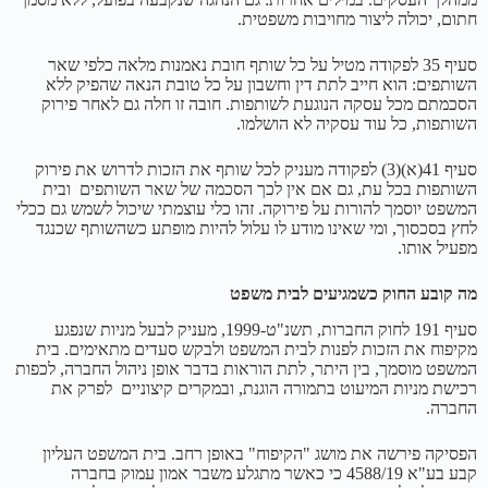
חתום, יכולה ליצור מחויבות משפטית.
סעיף 35 לפקודה מטיל על כל שותף חובת נאמנות מלאה כלפי שאר
השותפים: הוא חייב לתת דין וחשבון על כל טובת הנאה שהפיק ללא
הסכמתם מכל עסקה הנוגעת לשותפות. חובה זו חלה גם לאחר פירוק
השותפות, כל עוד עסקיה לא הושלמו.
סעיף 41(א)(3) לפקודה מעניק לכל שותף את הזכות לדרוש את פירוק
השותפות בכל עת, גם אם אין לכך הסכמה של שאר השותפים ובית
המשפט יוסמך להורות על פירוקה. זהו כלי עוצמתי שיכול לשמש גם ככלי
לחץ בסכסוך, ומי שאינו מודע לו עלול להיות מופתע כשהשותף שכנגד
מפעיל אותו.
מה קובע החוק כשמגיעים לבית משפט
סעיף 191 לחוק החברות, תשנ"ט-1999, מעניק לבעל מניות שנפגע
מקיפוח את הזכות לפנות לבית המשפט ולבקש סעדים מתאימים. בית
המשפט מוסמך, בין היתר, לתת הוראות בדבר אופן ניהול החברה, לכפות
רכישת מניות המיעוט בתמורה הוגנת, ובמקרים קיצוניים לפרק את
החברה.
הפסיקה פירשה את מושג "הקיפוח" באופן רחב. בית המשפט העליון
קבע בע"א 4588/19 כי כאשר מתגלע משבר אמון עמוק בחברה