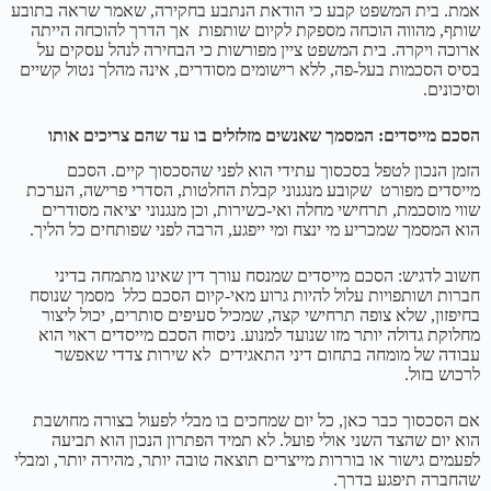
אמת. בית המשפט קבע כי הודאת הנתבע בחקירה, שאמר שראה בתובע
שותף, מהווה הוכחה מספקת לקיום שותפות אך הדרך להוכחה הייתה
ארוכה ויקרה. בית המשפט ציין מפורשות כי הבחירה לנהל עסקים על
בסיס הסכמות בעל-פה, ללא רישומים מסודרים, אינה מהלך נטול קשיים
וסיכונים.
הסכם מייסדים: המסמך שאנשים מזלזלים בו עד שהם צריכים אותו
הזמן הנכון לטפל בסכסוך עתידי הוא לפני שהסכסוך קיים. הסכם
מייסדים מפורט שקובע מנגנוני קבלת החלטות, הסדרי פרישה, הערכת
שווי מוסכמת, תרחישי מחלה ואי-כשירות, וכן מנגנוני יציאה מסודרים
הוא המסמך שמכריע מי ינצח ומי ייפגע, הרבה לפני שפותחים כל הליך.
חשוב לדגיש: הסכם מייסדים שמנסח עורך דין שאינו מתמחה בדיני
חברות ושותפויות עלול להיות גרוע מאי-קיום הסכם כלל מסמך שנוסח
בחיפזון, שלא צופה תרחישי קצה, שמכיל סעיפים סותרים, יכול ליצור
מחלוקת גדולה יותר מזו שנועד למנוע. ניסוח הסכם מייסדים ראוי הוא
עבודה של מומחה בתחום דיני התאגידים לא שירות צדדי שאפשר
לרכוש בזול.
אם הסכסוך כבר כאן, כל יום שמחכים בו מבלי לפעול בצורה מחושבת
הוא יום שהצד השני אולי פועל. לא תמיד הפתרון הנכון הוא תביעה
לפעמים גישור או בוררות מייצרים תוצאה טובה יותר, מהירה יותר, ומבלי
שהחברה תיפגע בדרך.