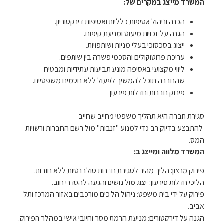
המשרד מייצג במקרים של:
הכנה וניהול אסיפות כלליות ואסיפות דירקטוריון.
הגנה על זכויות מיעוט ומניעת קיפוח.
ייצוג בסכסוכי בעלי מניות ושותפויות.
עריכת פרוטוקולים והסכמי פשרה בין שותפים.
ליווי מקצועי באסיפה מונע תביעות עתידיות ומבטיח
שהחברה תוכל להמשיך לפעול ללא חסמים משפטיים.
פירוק חברות וחדלות פירעון
סגירת חברה היא תהליך משפטי מחייב שחייב
להתבצע בדיוק רב כדי למנוע "זנבות" מול רשם החברות ורשויות
המס.
המשרד מלווה ומייצג ב:
פירוק מרצון: הליך מהיר לסגירת חברות סולבנטיות ללא חובות.
הליכי חדלות פירעון: ייצוג מול נושים והגעה להסדרי חוב.
פירוק על ידי בית משפט: ניהול הליכים מורכבים באזור המרכז ותל
אביב.
הגנה על דירקטורים: מניעת הרמת מסך וחיובי אישי במהלך הפירוק.