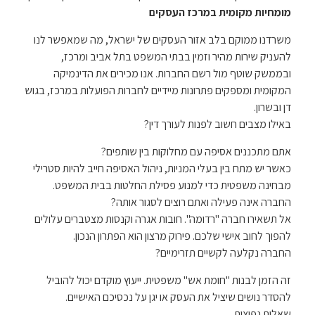
מומחיות מקומית במרכז העסקים
משרדנו ממוקם בלב אזור העסקים של ישראל, מה שמאפשר לנו
להעניק שירות מהיר וזמין בבתי המשפט בתל אביב ומרכז,
ובממשק שוטף מול רשם החברות. אנו מכירים את הדינמיקה
המקומית ומספקים פתרונות מיידיים לחברות הפועלות במרכז, בגוש
דן ובשרון.
באילו מצבים חשוב לפנות לעורך דין?
אתם מתכננים אסיפה עם מחלוקות בין שותפים?
כאשר יש מתח בין בעלי המניות, ניהול האסיפה חייב להיות סטרילי
מבחינה משפטית כדי למנוע פסילת החלטות בבית המשפט.
החברה אינה פעילה ואתם רוצים לסגור אותה?
אל תשאירו חברה "רדומה". חובות אגרה וקנסות מצטברים עלולים
להפוך לחוב אישי שלכם. פירוק מרצון הוא הפתרון הנכון.
החברה נקלעה לקשיים תזרימיים?
זה הזמן לבנות "חומת אש" משפטית. ייעוץ מוקדם יכול להוביל
להסדר נושים שיציל את העסק או יגן על נכסיכם האישיים.
שאלות נפוצות