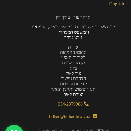
English
תדהר צור | עורך דין
ייצוג משפטי מקצועי בתחומי הליטיגציה, הבנקאות
והמשפט המסחרי.
ניווט מהיר
אודות
תחומי התמחות
לקוחות וניסיון
מן התקשורת
בלוג
צור קשר
הצהרת נגישות
מדיניות פרטיות
תנאי שימוש ותקנון האתר
יצירת קשר
054-2379988
tidhar@tidhar-law.co.il
© 2026 - עו״ד תדהר צור. כל הזכויות שמורות