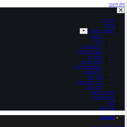
דלג לתוכן
דף בית
אודות
תחומי התמחות
בנקאות
נדל”ן
דיני תאגידים
צוואות וירושות
מסחרית
זכויות יוצרים
כינוסים ופירוקים
דיני עבודה
שוק ההון
בוררויות וגישור
לשון הרע
לקוחות וניסיון
מן התקשורת
בלוג
צור קשר
English