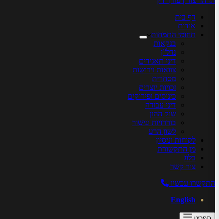
תדהר צור | עורך דין
דף בית
אודות
תחומי התמחות
בנקאות
נדל”ן
דיני תאגידים
צוואות וירושות
מסחרית
זכויות יוצרים
כינוסים ופירוקים
דיני עבודה
שוק ההון
בוררויות וגישור
לשון הרע
לקוחות וניסיון
מן התקשורת
בלוג
צור קשר
התקשרו עכשיו
English
תפריט