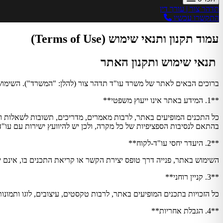
תדהר צור | עורך דין
התקשרו עכשיו
עמוד תקנון ותנאי שימוש (Terms of Use)
תנאי שימוש ותקנון האתר
ברוכים הבאים לאתר של משרד עו"ד תדהר צור (להלן: "המשרד"). השימוש
**1. המידע באתר אינו ייעוץ משפטי**
כל התכנים המופיעים באתר, לרבות מאמרים, מדריכים, תשובות לשאלות ותי
בהתאם לנסיבות הספציפיות של כל מקרה, ולכן יש להיוועץ ישירות עם עו
**2. היעדר יחסי עו"ד-לקוח**
השימוש באתר, פנייה דרך טופס יצירת הקשר או קריאת התכנים בו, אינם 
**3. קניין רוחני**
כל הזכויות בתכנים המופיעים באתר, לרבות טקסטים, עיצובים, לוגו ותמו
**4. הגבלת אחריות**