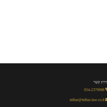
ירת קשר
054-2379988
tidhar@tidhar-law.co.il