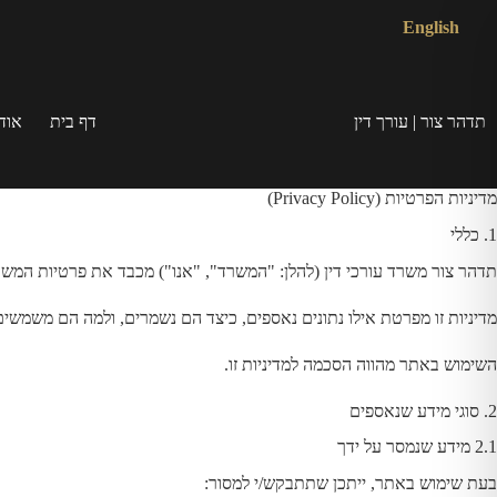
לג
English
תוכן
תדהר צור | עורך דין
דף בית
אוד
מדיניות הפרטיות (Privacy Policy)
1. כללי
תדהר צור משרד עורכי דין (להלן: "המשרד", "אנו") מכבד את פרטיות המשתמשים באתר
מדיניות זו מפרטת אילו נתונים נאספים, כיצד הם נשמרים, ולמה הם משמשים
השימוש באתר מהווה הסכמה למדיניות זו.
2. סוגי מידע שנאספים
2.1 מידע שנמסר על ידך
בעת שימוש באתר, ייתכן שתתבקש/י למסור: