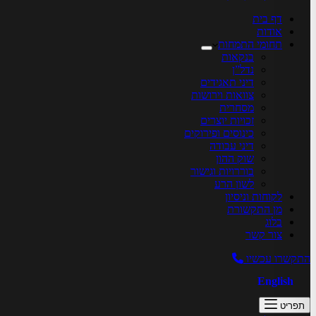
דף בית
אודות
תחומי התמחות
בנקאות
נדל”ן
דיני תאגידים
צוואות וירושות
מסחרית
זכויות יוצרים
כינוסים ופירוקים
דיני עבודה
שוק ההון
בוררויות וגישור
לשון הרע
לקוחות וניסיון
מן התקשורת
בלוג
צור קשר
התקשרו עכשיו
English
תפריט