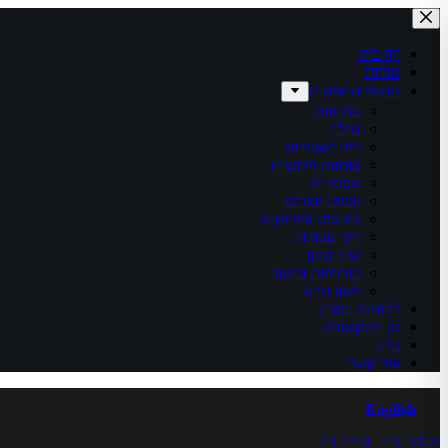
דף בית
אודות
תחומי התמחות
בנקאות
נדל”ן
דיני תאגידים
צוואות וירושות
מסחרית
זכויות יוצרים
כינוסים ופירוקים
דיני עבודה
שוק ההון
בוררויות וגישור
לשון הרע
לקוחות וניסיון
מן התקשורת
בלוג
צור קשר
English
תדהר צור | עורך דין