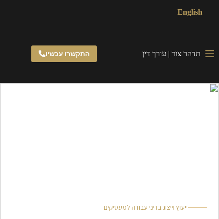
English
תדהר צור | עורך דין
התקשרו עכשיו
חזרה לתחומי ההתמחות
ייעוץ וייצוג בדיני עבודה למעסיקים