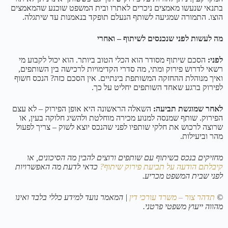
בתנאי שנעשו מאמצים ניכרים לאתרו ובית המשפט שוכנע שהמאמצים
הוצו. התמורה שמגיעה לשותף הנעלם תופקד בנאמנות עד שיתגלה.
מה לעשות לפני שנכנסים לשיתוף – ואחרי
לפני:
הסכם שיתוף מסודר הוא הכלי הטוב ביותר. הוא יכול לקבוע מי
רשאי לדרוש פירוק ומתי, מה סדרי הקדימויות לרכישה בין השותפים,
ואיך מנוהלת ההחזקה המשותפת בינתיים. אין הסכם כזה? הנכס חשוף
לפירוק ברגע שאחד השותפים יחליט על כך.
לאחר שמוגשת תביעה:
השאלה הראשונה היא אופן הפירוק – לא עצם
הפירוק. שותף שמנסה למנוע מכירה מוחלטת ולהשיג חלוקה בעין, או
שרוצה לרכוש את חלקי שותפיו לפני שהנכס יוצא לשוק – צריך לפעול
מהר וביעילות.
מחזיקים בנכס בשיתוף עם שותפים ורוצים להבין מה הסיכונים, או
קיבלתם הודעה על תביעת פירוק שיתוף?
כדאי לדעת מה האפשרויות
לפני שבית המשפט מכריע.
©
תדהר צור – משרד עורכי דין
| המאמר נועד למידע כללי בלבד ואינו
מהווה ייעוץ משפטי פרטני.