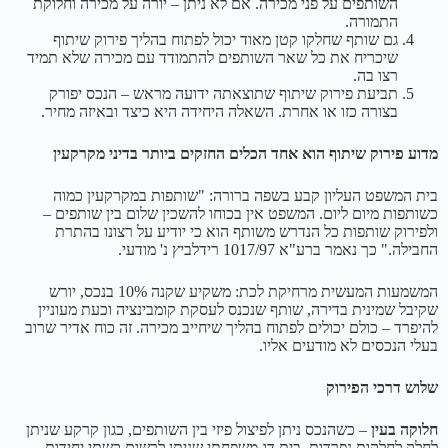
השותפים על פני מכירה. אם לא ניתן – יורה על מכירה וחלוקת
התמורה.
גם שותף שחלקו קטן מאוד יכול לפתוח בהליך פירוק שיתוף
שיכריח את כל שאר השותפים להתמודד עם מכירה שלא תמיד
רצו בה.
תביעת פירוק שיתוף שתוצאתה ידועה מראש – הנכס יפורק
בצורה כזו או אחרת. השאלה היחידה היא כיצד ובאיזה מחיר.
מדוע פירוק שיתוף הוא אחד הכלים החזקים ביותר בדיני מקרקעין
בית המשפט העליון קבע בשפה ברורה: "שותפות במקרקעין כמוה
כשותפות מיום ליום. המשפט אין בכוחו להשכין שלום בין שותפים –
ולפירוק שותפות כל הנדרש משותף הוא כי יודיע על רצונו בהתרת
החבילה." כך נאמר ברע"א 1017/97 רידלביץ נ' מודעי.
המשמעות המעשית מרחיקת לכת: משקיע שקנה 10% בנכס, יורש
שקיבל שמינית בדירה, שותף שנכנס לעסקת קומבינציה וכעת מעוניין
להיפרד – כולם יכולים לפתוח בהליך שיחייב מכירה. זה כוח אדיר שרוב
בעלי הנכסים לא מודעים אליו.
שלוש דרכי הפירוק
חלוקה בעין
– כשהנכס ניתן לפיצול פיזי בין השותפים, כגון קרקע שניתן
לחלק לחלקות נפרדות, בית דו-משפחתי שניתן לרשום כשתי יחידות