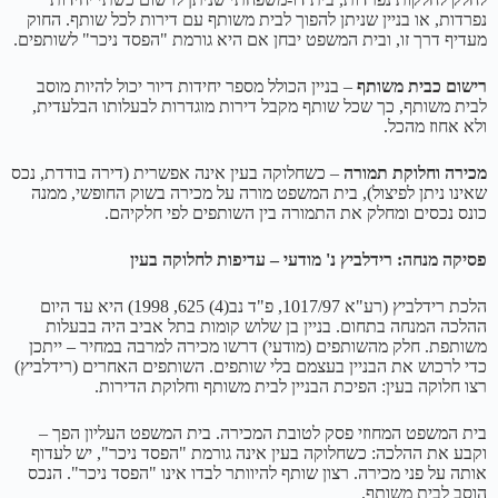
נפרדות, או בניין שניתן להפוך לבית משותף עם דירות לכל שותף. החוק
מעדיף דרך זו, ובית המשפט יבחן אם היא גורמת "הפסד ניכר" לשותפים.
רישום כבית משותף
– בניין הכולל מספר יחידות דיור יכול להיות מוסב
לבית משותף, כך שכל שותף מקבל דירות מוגדרות לבעלותו הבלעדית,
ולא אחוז מהכל.
מכירה וחלוקת תמורה
– כשחלוקה בעין אינה אפשרית (דירה בודדת, נכס
שאינו ניתן לפיצול), בית המשפט מורה על מכירה בשוק החופשי, ממנה
כונס נכסים ומחלק את התמורה בין השותפים לפי חלקיהם.
פסיקה מנחה: רידלביץ נ' מודעי – עדיפות לחלוקה בעין
הלכת רידלביץ (רע"א 1017/97, פ"ד נב(4) 625, 1998) היא עד היום
ההלכה המנחה בתחום. בניין בן שלוש קומות בתל אביב היה בבעלות
משותפת. חלק מהשותפים (מודעי) דרשו מכירה למרבה במחיר – ייתכן
כדי לרכוש את הבניין בעצמם בלי שותפים. השותפים האחרים (רידלביץ)
רצו חלוקה בעין: הפיכת הבניין לבית משותף וחלוקת הדירות.
בית המשפט המחוזי פסק לטובת המכירה. בית המשפט העליון הפך –
וקבע את ההלכה: כשחלוקה בעין אינה גורמת "הפסד ניכר", יש לעדוף
אותה על פני מכירה. רצון שותף להיוותר לבדו אינו "הפסד ניכר". הנכס
הוסב לבית משותף.