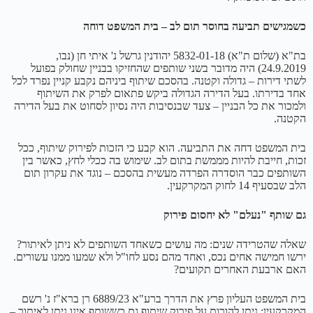
כשמגישים תביעה בחוסר תום לב – בית המשפט דוחה
בת"א (שלום ת"א) 5832-01-18 יהודנין גרשל נ' איתי חן (נבו,
24.9.2019) היה מדובר בשני שותפים שהחזיקו בבניין שחולק בפועל
לשתי דירות – גדולה וקטנה. בהסכם שיתוף ביניהם נקבע קניין נפרד לכל
אחד בדירתו. בעל הדירה הגדולה ביקש פתאום לפרק את השיתוף
ולמכור את כל הבניין – צעד שבנסיבות היה נסיון לסחוט את בעל הדירה
הקטנה.
בית המשפט דחה את התביעה. הוא קבע כי הזכות לפירוק שיתוף, ככל
זכות, חייבת להיות מממשת בתום לב. שימוש בה ככלי לחץ, כאשר בין
השותפים כבר הוסדרה הפרדה מעשית בהסכם – נוגד את עקרון תום
הלב שבסעיף 14 לחוק המקרקעין.
גם שותף "נעלם" לא יחסום פירוק
שאלה שהטרידה שנים: מה עושים כשאחד השותפים לא ניתן לאיתור?
ירשו חמישה אחים נכס, ואחד מהם נסע לחו"ל ולא שמעו ממנו עשורים.
האם ארבעת האחרים תקועים?
בית המשפט העליון פרץ את הדרך ברע"א 6889/23 רן ברא"ז נ' רשם
המקרקעין: ניתן להורות על פירוק שיתוף גם כששותף אינו ניתן לאיתור –