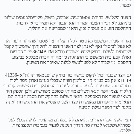
למפר.
הצעד השלישי: בחירת אסטרטגיה. אכיפה, ביטול, פיצוייםלפעמים שילוב
ביניהם. לא תמיד הצעד המהיר הוא הנכון, ולא תמיד כדאי לחכות.
ההחלטה הזו, אם נעשית נכון, היא זו שמכריעה את ההליך.
נקודה שבית המשפט לא נוטה לסלוח עליה: צד שסבר שהחוזה הופר, אך
לא פעל לביטולו ואף לא נתן לצד השני הזדמנות לתקןתוך שהמשיך לקבל
שירותים ולשלם. בתיק שייצג משרדנו (ת"א 7536/04BTM נ' סקופוס
ואח') קבע בית המשפט כי התנהגות כזו מהווה הכרה מכללא בביצוע
ההסכם. מי שבוחר לא לפעולעשוי לגלות שאיבד את הטיעון.
גם הצד שכנגד יכול לנקוט בגישה כזו. בתיק שייצג משרדנו (ת"א 41336-
11-19צ'אק בס בע"מ נ' י. סולומון חוויה שבכלי בע"מ ואח') ניסה לקוח
לתבוע ספק שהפסיק לספק סחורה לפני חג הפסחאך בית המשפט קבע כי
הלקוח עצמו הפר תנאי תשלום מהותי שסוכם מפורשות, ולכן הספק היה
רשאי לעצור את האספקה. תנאי תשלום בהתקשרות בסכומי עתק הם
תנאי מהותיהפרתם מאפשרת לצד השני להפסיק את ההתקשרות ואינה
מקנה לצד המפר עילת תביעה.
הצד השני הפר התחייבות ואתם לא בטוחים מה עומד לרשותכם? לפני
שמחליטיםכדאי לבדוק מה הדרך הנכונה לפעול בנסיבות הספציפיות
שלכם.