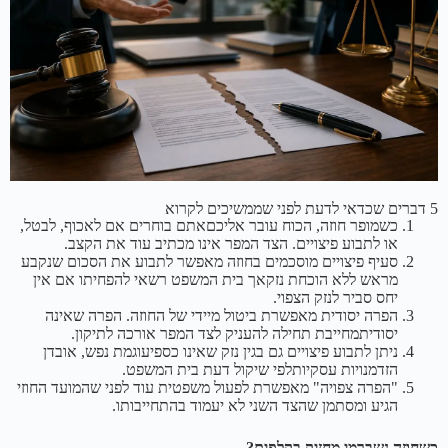
5 דברים שכדאי לדעת לפני שממשיכים לקרוא
כשמופר חוזה, הכוח עובר אליכםאתם בוחרים אם לאכוף, לבטל,
או לתבוע פיצויים. הצד המפר אינו מכתיב עוד את הקצב.
סעיף פיצויים מוסכמים בחוזה מאפשר לתבוע את הסכום שנקבע
מראש ללא הוכחת נזקאך בית המשפט רשאי להפחיתו אם אין
יחס סביר לנזק הצפוי.
הפרה יסודית מאפשרת ביטול מיידי של החוזה. הפרה שאינה
יסודיתמחייבת תחילה להעניק לצד המפר אורכה לתיקון.
ניתן לתבוע פיצויים גם בגין נזק שאינו כספיעוגמת נפש, אובדן
הזדמנויות עסקיותלפי שיקול דעת בית המשפט.
"הפרה צפויה" מאפשרת לפעול משפטית עוד לפני שהמועד החוזי
הגיע ומסתמן שהצד השני לא יעמוד בהתחייבותו.
כשחוזה נשברמי מחזיק בקלפים?