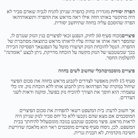
הפרה יסודית
מוגדרת בחוק כהפרה שניתן להניח לגביה שאדם סביר לא
היה מתקשר באותו חוזה אילו ראה מראש את ההפרה ותוצאותיהאו
הפרה שהוסכם עליה בחוזה שתיחשב יסודית.
פיצויים
מכוח סעיף 10 לחוק, הנפגע זכאי לפיצויים בגין הנזק שנגרם לו,
שהמפר ראה אותו או שהיה עליו לראותו מראש כתוצאה מסתברת של
ההפרה. הנטל להוכחת הנזק ושיעורו מוטל על הנפגעאך הפסיקה הכירה
בכך שכשטבעו של הנזק מקשה על הוכחה מדויקת, ניתן לבצע "אומדנה"
להשלמת החסר.
פיצויים מוסכמיםהכלי שחשוב לשים בחוזה
סעיף 15 לחוק מאפשר לצדדים לקבוע מראש בחוזה את סכום הפיצוי
שיחול במקרה של הפרהואז ניתן לתבוע אותו ללא הוכחת נזק. זהו כלי
עוצמתי: הוא חוסך את הצורך להוכיח נזק בפועל, ומקנה ודאות לשני
הצדדים.
אך חשוב לדעת: בית המשפט רשאי להפחית את סכום הפיצויים
המוסכמים אם מצא שהם נקבעו ללא כל יחס סביר לנזק שניתן היה
לראות מראש. פיצוי מוסכם שנקבע בגובה מוגזםעלול להיחתך בבית
המשפט. לכן, ניסוח סעיף פיצויים מוסכמים ראוי הוא מלאכה שדורשת
חשיבה מקדמית, לא תבנית גנרית.