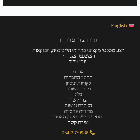
English
תדהר צור | עורך דין
ייצוג משפטי מקצועי בתחומי הליטיגציה, הבנקאות
והמשפט המסחרי.
ניווט מהיר
אודות
תחומי התמחות
לקוחות וניסיון
מן התקשורת
בלוג
צור קשר
הצהרת נגישות
מדיניות פרטיות
תנאי שימוש ותקנון האתר
יצירת קשר
054-2379988