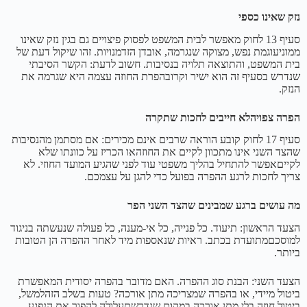
נזק שאינו כספי
סעיף 13 לחוק מאפשר לבית המשפט לפסוק פיצויים גם בגין נזק שאינו
ממוניעוגמת נפש, מצוקה שנגרמה, אובדן הזדמנויות. זהו שיקול דעת של
בית המשפט, והתוצאה תלויה בנסיבות. חשוב לדעת: הקשר הסיבתי
שנדרש בסעיף זה הוא ישיר וקרובהפרת החוזה עצמה היא שגרמה את
הנזק.
הפרה צפויהלא חייבים לחכות שתקרה
סעיף 17 לחוק קובע הוראה שרבים אינם מכירים: אם מסתמן מהנסיבות
שהצד השני אינו מתכוון לקיים את החוזהאו הכריז על כוונתו שלא
לקייםאפשר להתחיל בהליך משפטי עוד לפני שהגיע המועד החוזי. לא
צריך לחכות לרגע ההפרה בפועל כדי להגן על עצמכם.
מה עושים ברגע שמבינים שהצד השני הפר
הצעד הראשון: תיעוד. כל פנייה, כל אי-מענה, כל פעולה שנעשתה בניגוד
למוסכםמתועדת בכתב. ראיות שנאספות מיד לאחר ההפרה הן הטובות
ביותר.
הצעד השני: הבנת סוג ההפרה. האם מדובר בהפרה יסודית המאפשרת
ביטול מיידי, או בהפרה שמצריכה מתן אורכה? טעות בשלב הזהלמשל,
ביטול חוזה בלי מתן אורכה במקום שנדרשתעלולה להפוך את הנפגע