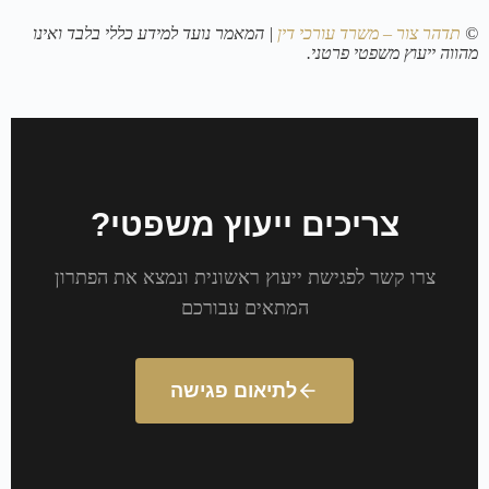
©
תדהר צור – משרד עורכי דין
| המאמר נועד למידע כללי בלבד ואינו
מהווה ייעוץ משפטי פרטני.
צריכים ייעוץ משפטי?
צרו קשר לפגישת ייעוץ ראשונית ונמצא את הפתרון
המתאים עבורכם
לתיאום פגישה