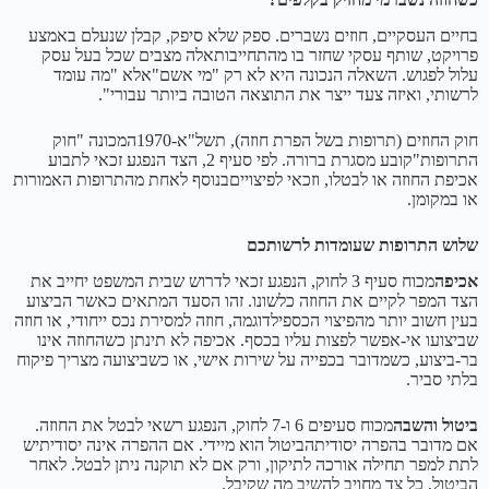
בחיים העסקיים, חוזים נשברים. ספק שלא סיפק, קבלן שנעלם באמצע
פרויקט, שותף עסקי שחזר בו מהתחייבותאלה מצבים שכל בעל עסק
עלול לפגוש. השאלה הנכונה היא לא רק "מי אשם"אלא "מה עומד
לרשותי, ואיזה צעד ייצר את התוצאה הטובה ביותר עבורי".
חוק החוזים (תרופות בשל הפרת חוזה), תשל"א-1970המכונה "חוק
התרופות"קובע מסגרת ברורה. לפי סעיף 2, הצד הנפגע זכאי לתבוע
אכיפת החוזה או לבטלו, וזכאי לפיצוייםבנוסף לאחת מהתרופות האמורות
או במקומן.
שלוש התרופות שעומדות לרשותכם
אכיפה
מכוח סעיף 3 לחוק, הנפגע זכאי לדרוש שבית המשפט יחייב את
הצד המפר לקיים את החוזה כלשונו. זהו הסעד המתאים כאשר הביצוע
בעין חשוב יותר מהפיצוי הכספילדוגמה, חוזה למסירת נכס ייחודי, או חוזה
שביצועו אי-אפשר לפצות עליו בכסף. אכיפה לא תינתן כשהחוזה אינו
בר-ביצוע, כשמדובר בכפייה על שירות אישי, או כשביצועה מצריך פיקוח
בלתי סביר.
ביטול והשבה
מכוח סעיפים 6 ו-7 לחוק, הנפגע רשאי לבטל את החוזה.
אם מדובר בהפרה יסודיתהביטול הוא מיידי. אם ההפרה אינה יסודיתיש
לתת למפר תחילה אורכה לתיקון, ורק אם לא תוקנה ניתן לבטל. לאחר
הביטול, כל צד מחויב להשיב מה שקיבל.