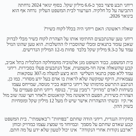
ריחני תבע פיצוי בסך כ-6.6 מיליון שקל. בסוף ינואר 2024 נדחתה
התביעה על כל חלקיה. הערעור לבית המשפט העליון נדחה אף הוא
בינואר 2026.
שאלה ראשונה: האם ריחני היה בכלל לקוח כשיר?
ריחני טען שהנתבעים החתימו אותו על הצהרת לקוח כשיר מבלי לבדוק
שאכן עומד בתנאים ומבלי שהוסברו לו ההשלכות. הוא טען שהונו הנזיל
עמד על כ-9.3 מיליון שקל בלבד פחות מ-12 המיליון הנדרשים.
בית המשפט, כבוד השופט מגן אלטוביה מהמחלקה הכלכלית בתל אביב,
קבע שהשאלה אינה חד-משמעית, אבל הנתבעים פעלו בסבירות. ריחני
עמד ללא ספק בתנאי השלישי הוא ביצע למעלה מ-307 עסקאות
עצמאיות, היקף שמקשה שלא לראות בו אדם בעל ידע מסחרי. כמו כן,
הנתבע התרשם מדמותו של ריחני כרופא בכיר מנוסה, שמייחס עצמו
בשיחות לאדם "מדויק" ו"מבין עניין". בנוסף ריחני חתם פעמיים על
הצהרת כשירות, הפעם הראשונה מול קוואנטום ולאחר חצי שנה שוב מול
איי.קיו ובשתי ההצהרות אישר שיש לו מעל 12 מיליון שקל ומומחיות
בשוק ההון.
בחקירה הנגדית, ריחני הודה שחתם "בפזיזות" ו"באשמתי". בית המשפט
קבע שאדם שחתם על מסמך ובמיוחד מי שמציג עצמו כמדויק ובוחן
"ארבע נקודות אחרי הנקודה" אינו יכול לטעון שלא ידע על מה חתם.