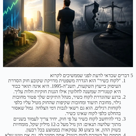
5 דברים שכדאי לדעת לפני שממשיכים לקרוא
"לקוח כשיר" הוא הגדרה משפטית מדויקת שקובע חוק הסדרת
העיסוק בייעוץ השקעות, תשנ"ה-1995. היא אינה תואר כבוד
היא קטגוריה שמשנה לחלוטין אילו הגנות חוקיות חלות עליך.
ברגע שהוגדרת לקוח כשיר, מנהל התיקים שלך פטור מחובות
גילוי, מחובת תיעוד ומחובות שקיפות שהחוק מטיל עליו כלפי
לקוחות רגילים. הוא גם רשאי לגבות דמי הצלחה גמול שאסור
בהחלט כלפי לקוח שאינו כשיר.
כדי להיחשב לקוח כשיר על פי חוק, יחיד צריך לעמוד בשניים
מתוך שלושה תנאים: הון נזיל מעל כ-12 מיליון שקל, מומחיות
בשוק ההון, או ביצוע 30 עסקאות בממוצע בכל רבעון.
חתמת על הצהרת לקוח כשיר? אתה מחויב לה גם אם טוען שלא