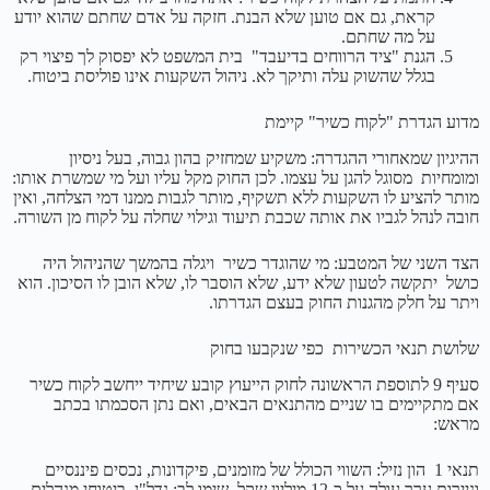
קראת, גם אם טוען שלא הבנת. חזקה על אדם שחתם שהוא יודע
על מה שחתם.
הגנת "ציד הרווחים בדיעבד" בית המשפט לא יפסוק לך פיצוי רק
בגלל שהשוק עלה ותיקך לא. ניהול השקעות אינו פוליסת ביטוח.
מדוע הגדרת "לקוח כשיר" קיימת
ההיגיון שמאחורי ההגדרה: משקיע שמחזיק בהון גבוה, בעל ניסיון
ומומחיות מסוגל להגן על עצמו. לכן החוק מקל עליו ועל מי שמשרת אותו:
מותר להציע לו השקעות ללא תשקיף, מותר לגבות ממנו דמי הצלחה, ואין
חובה לנהל לגביו את אותה שכבת תיעוד וגילוי שחלה על לקוח מן השורה.
הצד השני של המטבע: מי שהוגדר כשיר ויגלה בהמשך שהניהול היה
כושל יתקשה לטעון שלא ידע, שלא הוסבר לו, שלא הובן לו הסיכון. הוא
ויתר על חלק מהגנות החוק בעצם הגדרתו.
שלושת תנאי הכשירות כפי שנקבעו בחוק
סעיף 9 לתוספת הראשונה לחוק הייעוץ קובע שיחיד ייחשב לקוח כשיר
אם מתקיימים בו שניים מהתנאים הבאים, ואם נתן הסכמתו בכתב
מראש:
תנאי 1 הון נזיל: השווי הכולל של מזומנים, פיקדונות, נכסים פיננסיים
וניירות ערך עולה על כ-12 מיליון שקל. שימו לב: נדל"ן, ביטוחי מנהלים