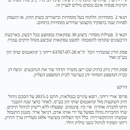
וקרנות פנסיה אינם נכסים נזילים לעניין זה.
תנאי 2 מומחיות: הלקוח בעל מומחיות וכישורים בשוק ההון, או הועסק
לפחות שנה בתפקיד מקצועי שדורש מומחיות בתחום.
תנאי 3 פעילות מסחר: ביצוע 30 עסקאות בממוצע בכל רבעון, בארבעת
הרבעונים שקדמו להסכמה למעט עסקאות שביצע מנהל תיקים עבורו.
פסק הדין שמבהיר הכל ת"א 63767-07-20 ריחני נ' קוואנטום שוקי הון
בע"מ ואח'
פסק הדין ניתן בתיק שבו ייצג משרד תדהר צור את הנתבעים וניצח הן
בבית המשפט המחוזי והן בערעור לבית המשפט העליון.
הרקע
פרופ' אורי ריחני, רופא עיניים בגמלאות, חתם ב-2015 על הסכם ניהול
תיק השקעות מול קוואנטום שוקי הון בע"מ. לאחר כחצי שנה הועבר
תיקו לחברה אחרת איי.קיו. פיננסים שפעלה ללא רישיון לניהול תיקים.
שתי החברות נוהלו בפועל על ידי אותו אדם, דניאל ארד. מנגנון התגמול
שבשתי ההתקשרויות כלל דמי הצלחה בשיעור 10% מעליית ערך התיק.
ריחני הפקיד לניהול כשני מיליון דולר.