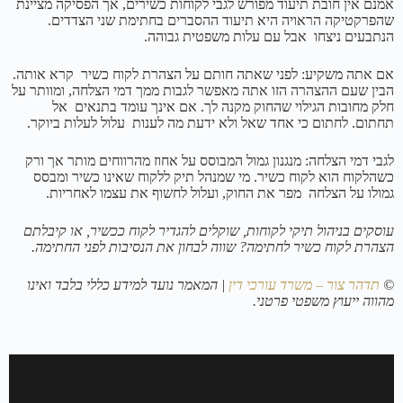
אמנם אין חובת תיעוד מפורש לגבי לקוחות כשירים, אך הפסיקה מציינת
שהפרקטיקה הראויה היא תיעוד ההסברים בחתימת שני הצדדים.
הנתבעים ניצחו אבל עם עלות משפטית גבוהה.
אם אתה משקיע: לפני שאתה חותם על הצהרת לקוח כשיר קרא אותה.
הבין שעם ההצהרה הזו אתה מאפשר לגבות ממך דמי הצלחה, ומוותר על
חלק מחובות הגילוי שהחוק מקנה לך. אם אינך עומד בתנאים אל
תחתום. לחתום כי אחד שאל ולא ידעת מה לענות עלול לעלות ביוקר.
לגבי דמי הצלחה: מנגנון גמול המבוסס על אחוז מהרווחים מותר אך ורק
כשהלקוח הוא לקוח כשיר. מי שמנהל תיק ללקוח שאינו כשיר ומבסס
גמולו על הצלחה מפר את החוק, ועלול לחשוף את עצמו לאחריות.
עוסקים בניהול תיקי לקוחות, שוקלים להגדיר לקוח ככשיר, או קיבלתם
הצהרת לקוח כשיר לחתימה? שווה לבחון את הנסיבות לפני החתימה.
©
תדהר צור – משרד עורכי דין
| המאמר נועד למידע כללי בלבד ואינו
מהווה ייעוץ משפטי פרטני.