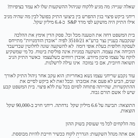
שאלה שנייה: מה מגיע ללקוח שניהול ההשקעות שלו לא עמד בציפיות?
ריחני ביקש פיצוי בגין ההפרש בין ביצועי התיק בפועל לבין מה שהיה מניב
אילו התיק היה מושקע לפי מדד S&P כ-6.4 מיליון שקל.
בית המשפט דחה את הטענה מכל וכל. פסק הדין אימץ את ההלכה
שנקבעה בעניין נצר ברע"א 3510/21 לפיה "אובדן הזדמנויות" מתייחס
לעסקה חלופית בעלת אופי דומה לא להשקעה שונה לחלוטין שבדיעבד
הוכיחה את עצמה. השקעה במניות אינה פוליסת ביטוח. כל מי שמשקיע
לוקח על עצמו סיכון מיודע. אובדן רווחים כשלעצמו כאשר התיק הניב
תשואה חיובית, אם כי נמוכה אינו עילה לרשלנות.
עוד נקבע שריחני עצמו נשא באחריות: הוא עקב אחר ניהול התיק לאורך
שנים, הביע לא פעם את אכזבתו ובכל זאת לא ביקש לסיים את
ההתקשרות, שהייתה פתוחה לסיום בכל עת ללא פיצוי. בית המשפט קבע
שיש לו אשם תורם גבוה.
התוצאה: תביעה על 6.6 מיליון שקל נדחתה. ריחני חויב ב-90,000 שקל
הוצאות.
מה הלקחים לכל מי שעוסק בשוק ההון
אם אתה מנהל השקעות: הגדרת לקוח ככשיר חייבת להיות מבוססת.