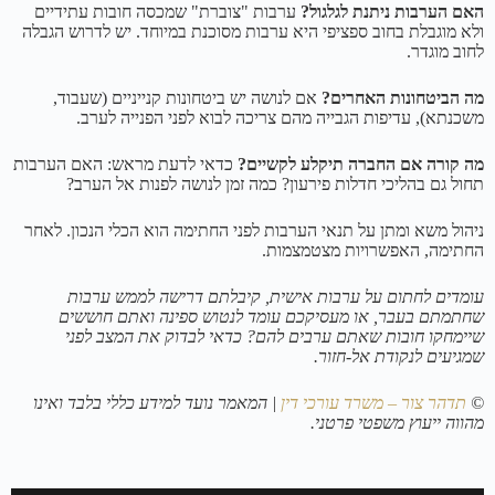
האם הערבות ניתנת לגלגול?
ערבות "צוברת" שמכסה חובות עתידיים
ולא מוגבלת בחוב ספציפי היא ערבות מסוכנת במיוחד. יש לדרוש הגבלה
לחוב מוגדר.
מה הביטחונות האחרים?
אם לנושה יש ביטחונות קנייניים (שעבוד,
משכנתא), עדיפות הגבייה מהם צריכה לבוא לפני הפנייה לערב.
מה קורה אם החברה תיקלע לקשיים?
כדאי לדעת מראש: האם הערבות
תחול גם בהליכי חדלות פירעון? כמה זמן לנושה לפנות אל הערב?
ניהול משא ומתן על תנאי הערבות לפני החתימה הוא הכלי הנכון. לאחר
החתימה, האפשרויות מצטמצמות.
עומדים לחתום על ערבות אישית, קיבלתם דרישה לממש ערבות
שחתמתם בעבר, או מעסיקכם עומד לנטוש ספינה ואתם חוששים
שיימחקו חובות שאתם ערבים להם? כדאי לבדוק את המצב לפני
שמגיעים לנקודת אל-חזור.
©
תדהר צור – משרד עורכי דין
| המאמר נועד למידע כללי בלבד ואינו
מהווה ייעוץ משפטי פרטני.