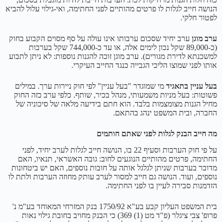
הנושה חייב לגלות לו פרטים מהותיים לפני החתימה, ואי-גילוי עלול להביא
לפטור חלקי.
ערב מוגן
ערב יחיד שסכום ערבותו אינו עולה על סף מסוים הקבוע בחוק
(כ-89,000 שקל נכון לימים אלה, או עד כ-744,000 שקל בערבות
למשכנתא לדירת מגורים). ערב מוגן זוכה להגנות נוספות: לא ניתן לתבוע
אותו לפני שמוצו הליכי הגבייה כנגד החייב העיקרי.
בעל עניין בתאגיד
מי שמוגדר "בעל עניין" לפי חוק ניירות ערך. במילים
פשוטות: בעל מניות משמעותי, מנהל בכיר, שותף. כלפי ערב כזה החוק
מחיל הגנות מצומצמות בלבד. הוא חתם בידיעה מלאה של סיכוניה של
החברה, ובית המשפט ינהג בהתאם.
מה חייב הבנק לגלות לפני שאתם חותמים
על פי חוק הערבות וסעיף 22 בו, הנושה חייב לגלות לערב יחיד, לפני
החתימה, פרטים מהותיים הנוגעים לחוב: גובה האשראי, תנאיו, האם
מדובר בערבות שניתן לגלגל אותה על חובות נוספים, האם יש ביטחונות
נוספים, ועוד. הנושה גם חייב למסור לערב עותק מחוזה הערבות ולתת לו
הזדמנות סבירה לעיין בו לפני החתימה.
בית המשפט העליון קבע בע"א 1750/92 בנק המזרחי המאוחד בע"מ נ'
פרופ' צבי ציגלר (פ"ד מט (1) 369) כי הבנק מחויב בחובת גילוי נאות