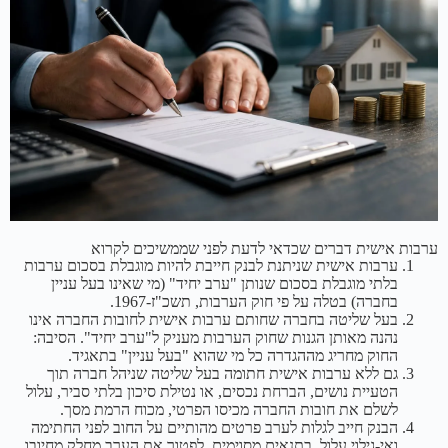
ערבות אישית דברים שכדאי לדעת לפני שממשיכים לקרוא
ערבות אישית שניתנת לבנק חייבת להיות מוגבלת בסכום ערבות
בלתי מוגבלת בסכום שנותן "ערב יחיד" (מי שאינו בעל עניין
בחברה) בטלה על פי חוק הערבות, תשכ"ז-1967.
בעל שליטה בחברה שחותם ערבות אישית לחובות החברה אינו
נהנה מאותן הגנות שחוק הערבות מעניק ל"ערב יחיד". הסיבה:
החוק מחריג מההגדרה כל מי שהוא "בעל עניין" בתאגיד.
גם ללא ערבות אישית חתומה בעל שליטה שניהל חברה תוך
הטעיית נושים, הברחת נכסים, או נטילת סיכון בלתי סביר, עלול
לשלם את חובות החברה מכיסו הפרטי, מכוח הרמת מסך.
הבנק חייב לגלות לערב פרטים מהותיים על החוב לפני החתימה
ואי-גילוי עלול, בתנאים מסוימים, לפטור את הערב מחלק מחיובו.