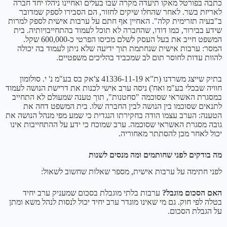
כתבה בפורטל מאקו תיעדה מקרה שבו בעלים ואחיינו ניהלו יחד חברה
לאריזת בשר. לאחר שהחלו שיקים לחזור, הם הסבירו לספק שמדובר
ב"בעיה תזרימית קלה". האחיין אף חתם על ערבות אישית לספק למרות
שידע בבירור, כמו דודו, שהחברה לא תוכל לעמוד בהתחייבויותיה. בית
המשפט חייב את בעל העסק לשלם מכיסו הפרטי כ-600,000 שקל.
המסר: ערבות אישית שנחתמת תוך ידיעה שלא ניתן לעמוד בה יכולה
להוות עדות לחוסר תום לב שמכביד בהליכים משפטיים.
בתיק שייצג משרדנו (ת"א 41336-11-19 צ'אק בס בע"מ נ' י. סולומון
חוויה שבכלי בע"מ ואח') ניסה ערב אישי לכנות את דרישת הנושה לעמוד
במסגרת האשראי שסוכמה "סחטנות", תוך טענה שמעולם לא התחייב
לתנאים שסוכמו בין הנושה לבין החברה שלו. בית המשפט דחה את
הטענה: הערב עצמו הודה בחקירתו הנגדית כי שמע מפי מנהל הנושה את
גובה מסגרת האשראי שסוכמה. ערב שמוכח כי ידע על ההתחייבות אינו
יכול לאחר מכן להסתתר מאחוריה.
מה בודקים לפני שחותמים ומה מנסים לשנות
לפני חתימה על ערבות אישית, מספר שאלות שחשוב לשאול:
האם הסכום מוגבל?
ערבות בלתי מוגבלת בסכום שמעניק ערב יחיד
בטלה לפי חוק. גם מי שאינו מוגדר ערב יחיד יכול לנסות לנהל משא ומתן
על הגבלת הסכום.