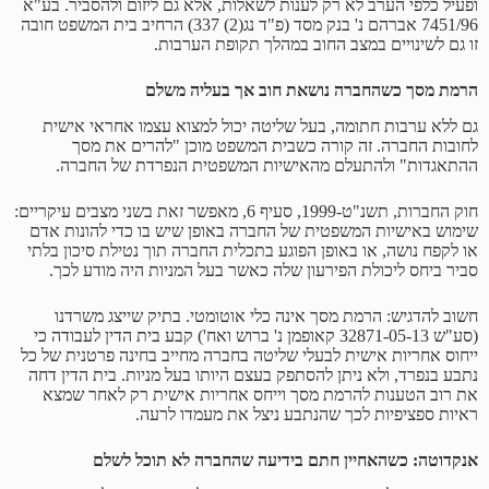
ופעיל כלפי הערב לא רק לענות לשאלות, אלא גם ליזום ולהסביר. בע"א
7451/96 אברהם נ' בנק מסד (פ"ד נג(2) 337) הרחיב בית המשפט חובה
זו גם לשינויים במצב החוב במהלך תקופת הערבות.
הרמת מסך כשהחברה נושאת חוב אך בעליה משלם
גם ללא ערבות חתומה, בעל שליטה יכול למצוא עצמו אחראי אישית
לחובות החברה. זה קורה כשבית המשפט מוכן "להרים את מסך
ההתאגדות" ולהתעלם מהאישיות המשפטית הנפרדת של החברה.
חוק החברות, תשנ"ט-1999, סעיף 6, מאפשר זאת בשני מצבים עיקריים:
שימוש באישיות המשפטית של החברה באופן שיש בו כדי להונות אדם
או לקפח נושה, או באופן הפוגע בתכלית החברה תוך נטילת סיכון בלתי
סביר ביחס ליכולת הפירעון שלה כאשר בעל המניות היה מודע לכך.
חשוב להדגיש: הרמת מסך אינה כלי אוטומטי. בתיק שייצג משרדנו
(סע"ש 32871-05-13 קאופמן נ' ברוש ואח') קבע בית הדין לעבודה כי
ייחוס אחריות אישית לבעלי שליטה בחברה מחייב בחינה פרטנית של כל
נתבע בנפרד, ולא ניתן להסתפק בעצם היותו בעל מניות. בית הדין דחה
את רוב הטענות להרמת מסך וייחס אחריות אישית רק לאחר שמצא
ראיות ספציפיות לכך שהנתבע ניצל את מעמדו לרעה.
אנקדוטה: כשהאחיין חתם בידיעה שהחברה לא תוכל לשלם