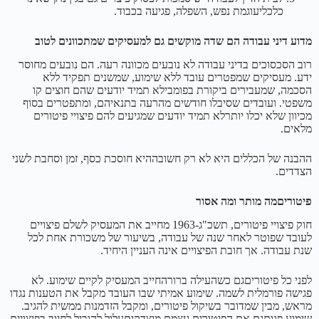
כלכליעוגמת נפש, השפלה, פגיעה בכבוד.
מדוע דיני עבודה הם שדה מוקשים גם למעסיקים שמתכוונים לטוב
רוב הסכסוכים בדיני עבודה לא נובעים מכוונה רעה. הם נובעים מחוסר
ידע. מעסיקים שמפטרים עובד ללא שימוע, שמשנים תפקיד ללא
הסכמה, שמעבירים ביקורת בפומבילא תמיד יודעים שהם חוצים קו
משפטי. ועובדים שסיבלו חודשים מהרעה בתנאיהם, ומתפטרים בסוף
מכיוון שלא יכלו יותרלא תמיד יודעים שמגיעים להם פיצויי פיטורים
מלאים.
ההבנה של הכללים היא לא רק חשובההיא חוסכת כסף, זמן וסחבת לשני
הצדדים.
פיטוריםמה מותר ומה אסור
חוק פיצויי פיטורים, תשכ"ג-1963 מחייב את המעסיק לשלם פיצויים
לעובד שפוטר לאחר שנה של עבודה, בשיעור של משכורת אחת לכל
שנת עבודה. אך חובת הפיצויים אינה העניין היחיד.
לפני כל פיטוריםגם כשהעילה ברורהחייב המעסיק לקיים שימוע. לא
פגישה פורמלית לשמה. שימוע אמיתי שבו העובד מקבל את הטענות נגדו
מראש, מבין שמדובר בשיקול פיטורים, ומקבל הזדמנות ממשית להגיב.
שימוע פגוםגם אם הפיטורים עצמם מוצדקיםעלול להוביל לחיוב בפיצויים.