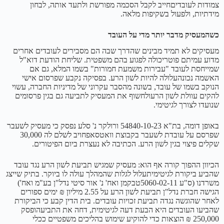
צמודות לעובדיםחייב לקבל הסכמה מפורשת ולתעד אותה, לבחון
מידתיות, ולפעול בשקיפות מלאה.
כשהמעסיק מדבר יותר מדי על העובד
מעסיקים לא תמיד מבינים שהדרך שבה הם מסבירים לעובדים אחרים
מדוע עמיתם פוטריכולה לפגוע בהם משפטית. שליחת הודעת דוא"ל
שמייחסת לעובד "עבירות משמעת חמורות" בשמו המלא, גם אם
האשמה נכונהעלולה להיות לשון הרע. בפסיקה נקבע שפרסום אישי
הנוקב בשמו של עובד, בשונה מהסבר עקרוני של מדיניות החברה, עשוי
להקים עוולת לשון הרעולחשוף את המעסיק לתביעה גם בגין פרסומים
שנועדו לצורך לגיטימי.
באופן דומה, בת"א 54840-10-23 ורולקר נ' סלע נפסק כי מעסיק לשעבר
שפרסם על עובדת לשעבר בקבוצת וואטסאפחויב לשלם לה 30,000
שקלים פיצוי בגין לשון הרע. הכתיבה לא נעצרת ביום הפיטורים.
הכיוון ההפוך קורה אף הוא: מעסיק שמגיש תביעת לשון הרע נגד עובד
שהביע ביקורת לגיטימיתעלול לגלות שהמהלך עולה לו ביוקר. בתיק שייצג
משרדנו (ס"ע 5060-02-11טבקמן ואח' נ' אור סיטי נדל"ן בע"מ ואח')
הגישה חברת נדל"ן תביעת לשון הרע על 2.55 מיליון ₪ ימים ספורים
לאחר שהוגשה נגדה תביעת זכויות עובדים. בית הדין קבע כי הביקורת
שהביעו העובדים היא הבעת דעה לגיטימית, דחה את התביעהופסק
250,000 ₪ הוצאות כדי להוקיע שימוש בהליכים משפטיים ככלי