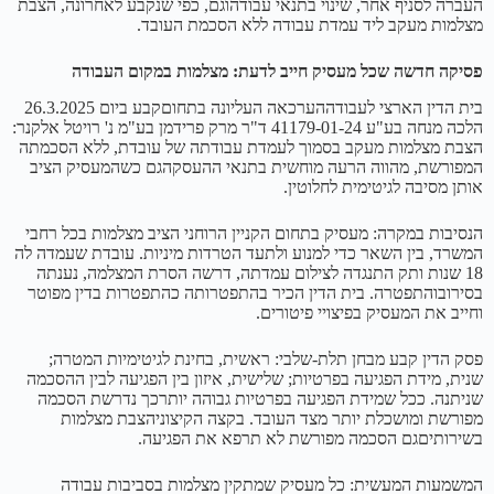
העברה לסניף אחר, שינוי בתנאי עבודהוגם, כפי שנקבע לאחרונה, הצבת
מצלמות מעקב ליד עמדת עבודה ללא הסכמת העובד.
פסיקה חדשה שכל מעסיק חייב לדעת: מצלמות במקום העבודה
בית הדין הארצי לעבודההערכאה העליונה בתחוםקבע ביום 26.3.2025
הלכה מנחה בע"ע 41179-01-24 ד"ר מרק פרידמן בע"מ נ' רויטל אלקנר:
הצבת מצלמות מעקב בסמוך לעמדת עבודתה של עובדת, ללא הסכמתה
המפורשת, מהווה הרעה מוחשית בתנאי ההעסקהגם כשהמעסיק הציב
אותן מסיבה לגיטימית לחלוטין.
הנסיבות במקרה: מעסיק בתחום הקניין הרוחני הציב מצלמות בכל רחבי
המשרד, בין השאר כדי למנוע ולתעד הטרדות מיניות. עובדת שעמדה לה
18 שנות ותק התנגדה לצילום עמדתה, דרשה הסרת המצלמה, נענתה
בסירובוהתפטרה. בית הדין הכיר בהתפטרותה כהתפטרות בדין מפוטר
וחייב את המעסיק בפיצויי פיטורים.
פסק הדין קבע מבחן תלת-שלבי: ראשית, בחינת לגיטימיות המטרה;
שנית, מידת הפגיעה בפרטיות; שלישית, איזון בין הפגיעה לבין ההסכמה
שניתנה. ככל שמידת הפגיעה בפרטיות גבוהה יותרכך נדרשת הסכמה
מפורשת ומושכלת יותר מצד העובד. בקצה הקיצוניהצבת מצלמות
בשירותיםגם הסכמה מפורשת לא תרפא את הפגיעה.
המשמעות המעשית: כל מעסיק שמתקין מצלמות בסביבות עבודה