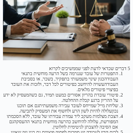
5 דברים שכדאי לדעת לפני שממשיכים לקרוא
התפטרות של עובד שנגרמה בשל הרעה מוחשית בתנאי
העבודהכגון שינוי משמעותי בתפקיד, בשכר, או בסביבת
העבודהעשויה להיחשב כפיטורים לכל דבר, ולזכות את העובד
בפיצויי פיטורים מלאים.
פיטורי עובדת בהריון אסורים כמעט תמיד, גם כשהמעסיק לא ידע
על ההריון ברגע קבלת ההחלטה.
שליחת מייל שמייחס לעובד עבירה משמעתיתגם אם תוכנו
נכוןעלולה להיות לשון הרע ולחשוף את המעסיק לתביעה.
הצבת מצלמות מעקב ליד עמדת עבודתו של עובד, ללא הסכמתו
המפורשת, עלולה להיחשב כהרעה מוחשית בתנאי ההעסקהגם
אם הסיבה להצבתן לגיטימית לחלוטין.
לבית הדין לעבודה יש סמכות לפסוק פיצויים גם בגין נזק שאינו