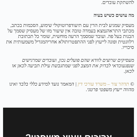
להשתקת עובדים.
מה עושים כשיש בעיה
מעסיק שמגיע לבית הדין עם תיעודפרוטוקולי שימוע, הסכמות בכתב,
מכתבי התראהנמצא בעמדה טובה אין שיעור מזו של מעסיק שסמך על
הבנות בעל פה. ועובד שמסמך הרעה מוחשית, שומר כל תכתובת
רלוונטית ופונה לייעוץ לפני ההתפטרותולא אחריהמגדיל משמעותית את
סיכוייו.
מעסיקים שרוצים לוודא שהם פועלים נכון, ועובדים שמרגישים
שנפגעוכדאי לבדוק את המצב לפני שמתגבשת עילת תביעה לכאן או
לכאן.
©
תדהר צור – משרד עורכי דין
| המאמר נועד למידע כללי בלבד ואינו
מהווה ייעוץ משפטי פרטני.