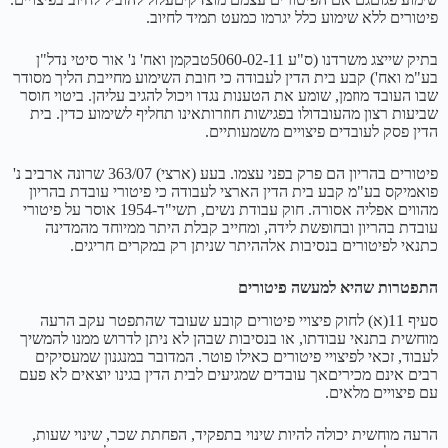
פיטורים ללא שימוע כלל יגרמו כמעט תמיד לחיוב.
בתיק שייצג משרדנו (ס"ע 5060-02-11טבקמן ואח' נ' אור סיטי נדל"ן
בע"מ ואח') קבע בית הדין לעבודה כי חובת השימוע מחייבת הליך מסודר
שבו העובד מוזמן, שומע את הטענות נגדו ויכול להגיב עליהן. ביטוי חוסר
שביעות רצון מהעובדולו בפגישות חוזרותאינו תחליף לשימוע כדין. בית
הדין פסק לעובדים פיצויים משמעותיים.
פיטורים בהריון הם פרק בפני עצמו. בעע (ארצי) 363/07 שרונה ארביב נ'
פואמיקס בע"מ קבע בית הדין הארצי לעבודה כי פיטורי עובדת בהריון
מהווים אפליה אסורה. חוק עבודת נשים, תשי"ד-1954 אוסר על פיטורי
עובדת בהריון ובחופשת לידה, ומחייב קבלת היתר ממיוחד מהמדינה
כתנאי לפיטורים בנסיבות אלההיתר שניתן רק במקרים חריגים.
התפטרות שהיא למעשה פיטורים
סעיף 11(א) לחוק פיצויי פיטורים קובע שעובד שהתפטר עקב הרעה
מוחשית בתנאי עבודתו, או בנסיבות שבהן לא ניתן לדרוש ממנו להמשיך
לעבוד, זכאי לפיצויי פיטורים כאילו פוטר. המדובר במנגנון שמעסיקים
רבים אינם מכיריםאך עובדים שמגיעים לבית הדין בגינו יוצאים לא פעם
עם פיצויים מלאים.
הרעה מוחשית יכולה להיות שינוי בתפקיד, הפחתת שכר, שינוי שעות,